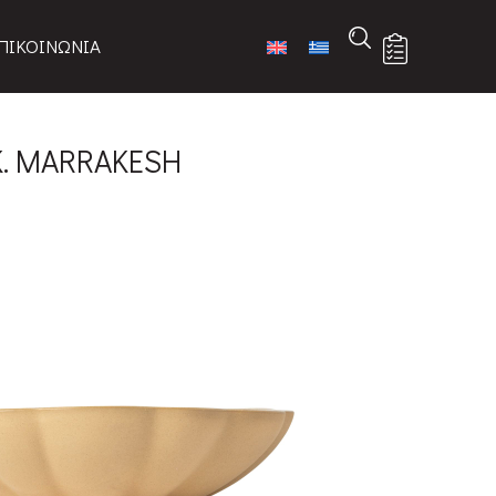
ΠΙΚΟΙΝΩΝΙΑ
Κ. MARRAKESH
IHP232-SBL
στη λίστα
κτηριστικά
SH