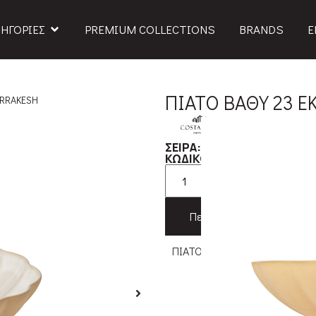
ΗΓΟΡΙΕΣ
PREMIUM COLLECTIONS
BRANDS
Ε
ΠΙΑΤΟ ΒΑΘΥ 23 Ε
ARRAKESH
MARRAKESH
ΣΕΙΡΑ:
5792
ΚΩΔΙΚΟΣ ΠΡΟΪΟΝΤΟΣ:
Προσθήκη 
Περιγραφή
Χαρα
ΠΙΑΤΟ ΒΑΘΥ 23 ΕΚ. MARRAKE