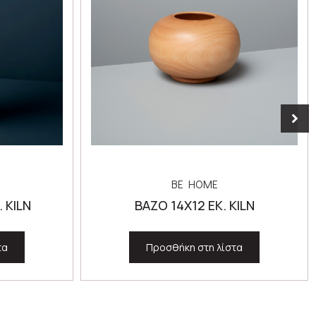
BE HOME
 KILN
ΒΑΖΟ 14Χ12 ΕΚ. KILN
τα
Προσθήκη στη λίστα