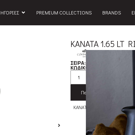
ΗΓΟΡΙΕΣ
PREMIUM COLLECTIONS
BRANDS
Ε
ΚΑΝΑΤΑ 1.65 LT R
RIVIERA
ΣΕΙΡΑ:
579S
ΚΩΔΙΚΟΣ ΠΡΟΪΟΝΤΟΣ:
Προσθήκη 
Περιγραφή
Χαρα
ΚΑΝΑΤΑ 1,65 LT RIVIERA