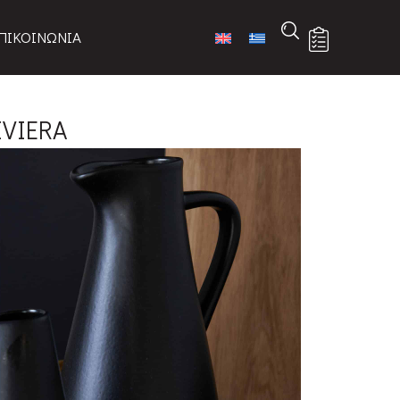
ΠΙΚΟΙΝΩΝΙΑ
IVIERA
LZ281-SBN
στη λίστα
κτηριστικά