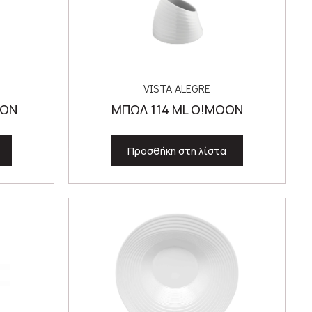
VISTA ALEGRE
OON
ΜΠΩΛ 114 ML O!MOON
Προσθήκη στη λίστα