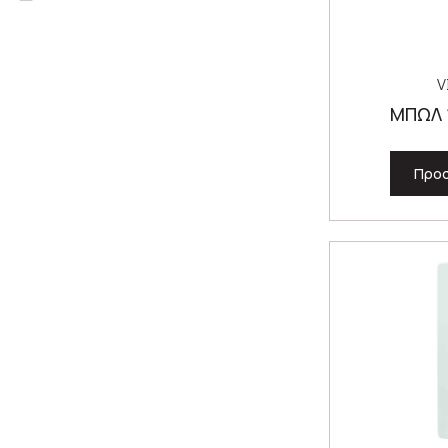
V
ΜΠΩΛ 
Προσ