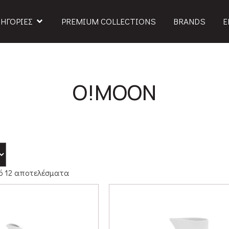
ΗΓΟΡΙΕΣ
PREMIUM COLLECTIONS
BRANDS
Ε
O!MOON
ό 12 αποτελέσματα